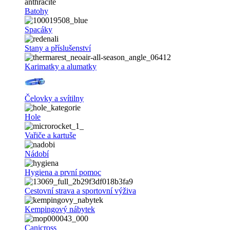
Batohy
Spacáky
Stany a příslušenství
Karimatky a alumatky
Čelovky a svítilny
Hole
Vařiče a kartuše
Nádobí
Hygiena a první pomoc
Cestovní strava a sportovní výživa
Kempingový nábytek
Canicross