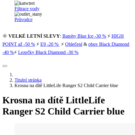
Filtrace vody
Průvodce
🌞
VELKÉ LETNÍ SLEVY
:
Batohy Blue Ice -30 %
⚡
HIGH
POINT až -50 %
⚡
E9 -20 %
⚡
Oblečení
&
obuv Black Diamond
-40 %
⚡
Lezečky Black Diamond -30 %
Titulní stránka
Krosna na dítě LittleLife Ranger S2 Child Carrier blue
Krosna na dítě LittleLife
Ranger S2 Child Carrier blue