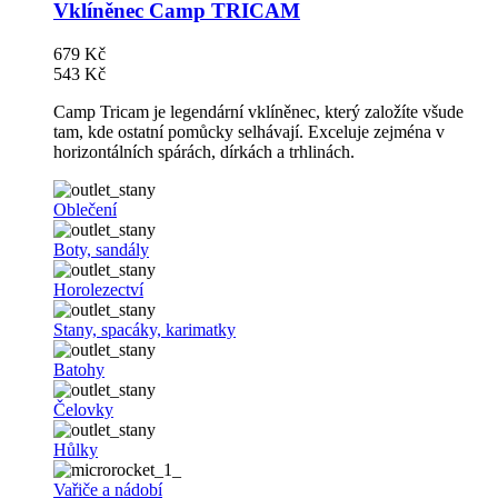
Vklíněnec Camp TRICAM
679 Kč
543 Kč
Camp Tricam je legendární vklíněnec, který založíte všude
tam, kde ostatní pomůcky selhávají. Exceluje zejména v
horizontálních spárách, dírkách a trhlinách.
Oblečení
Boty, sandály
Horolezectví
Stany, spacáky, karimatky
Batohy
Čelovky
Hůlky
Vařiče a nádobí