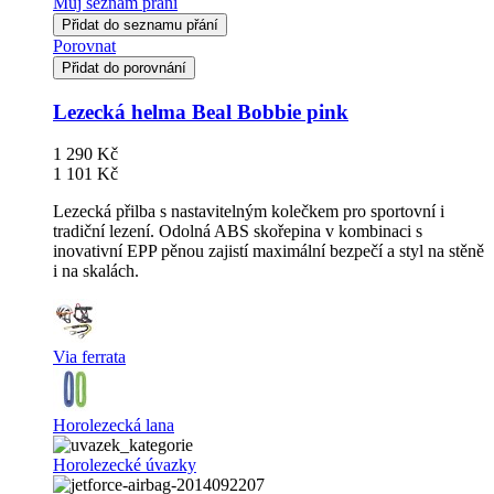
Můj seznam přání
Přidat do seznamu přání
Porovnat
Přidat do porovnání
Lezecká helma Beal Bobbie pink
1 290 Kč
1 101 Kč
Lezecká přilba s nastavitelným kolečkem pro sportovní i
tradiční lezení. Odolná ABS skořepina v kombinaci s
inovativní EPP pěnou zajistí maximální bezpečí a styl na stěně
i na skalách.
Via ferrata
Horolezecká lana
Horolezecké úvazky