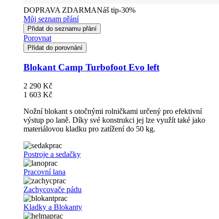
DOPRAVA ZDARMA
Náš tip
-30%
Můj seznam přání
Přidat do seznamu přání
Porovnat
Přidat do porovnání
Blokant Camp Turbofoot Evo left
2 290 Kč
1 603 Kč
Nožní blokant s otočnými rolničkami určený pro efektivní
výstup po laně. Díky své konstrukci jej lze využít také jako
materiálovou kladku pro zatížení do 50 kg.
Postroje a sedačky
Pracovní lana
Zachycovače pádu
Kladky a Blokanty