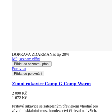
DOPRAVA ZDARMA
Náš tip
-20%
Můj seznam přání
Přidat do seznamu přání
Porovnat
Přidat do porovnání
Zimní rukavice Camp G Comp Warm
2 090 Kč
1 672 Kč
Prstové rukavice se zatepleným převlekem vhodné pro
závodní skialpinismus, horolezectví či sjezd na lyžích.