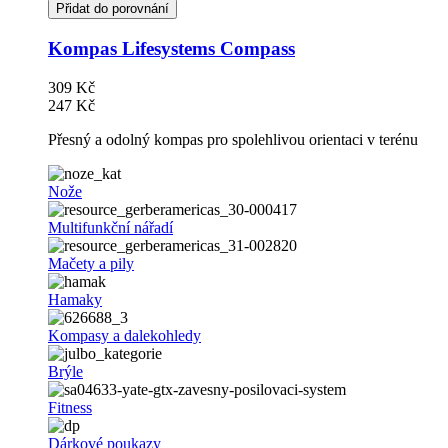
Přidat do porovnání
Kompas Lifesystems Compass
309 Kč
247 Kč
Přesný a odolný kompas pro spolehlivou orientaci v terénu
Nože
Multifunkční nářadí
Mačety a pily
Hamaky
Kompasy a dalekohledy
Brýle
Fitness
Dárkové poukazy