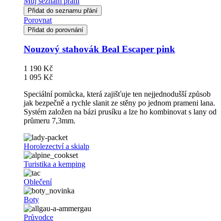
Můj seznam přání
Přidat do seznamu přání
Porovnat
Přidat do porovnání
Nouzový stahovák Beal Escaper pink
1 190 Kč
1 095 Kč
Speciální pomůcka, která zajišťuje ten nejjednodušší způsob
jak bezpečně a rychle slanit ze stěny po jednom prameni lana.
Systém založen na bázi prusíku a lze ho kombinovat s lany od
průmeru 7,3mm.
Horolezectví a skialp
Turistika a kemping
Oblečení
Boty
Průvodce