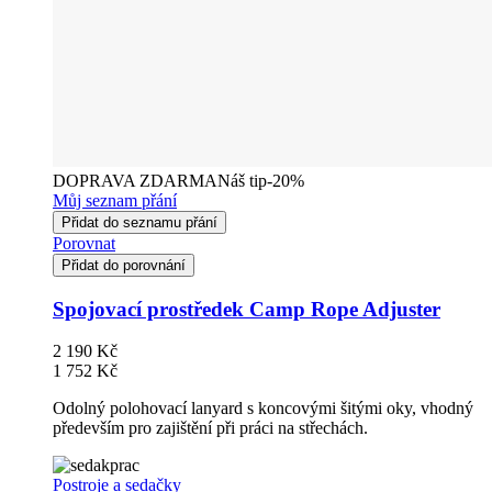
DOPRAVA ZDARMA
Náš tip
-20%
Můj seznam přání
Přidat do seznamu přání
Porovnat
Přidat do porovnání
Spojovací prostředek Camp Rope Adjuster
2 190 Kč
1 752 Kč
Odolný polohovací lanyard s koncovými šitými oky, vhodný
především pro zajištění při práci na střechách.
Postroje a sedačky