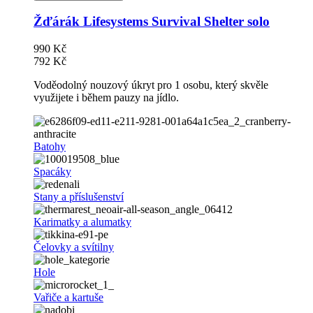
Žďárák Lifesystems Survival Shelter solo
990 Kč
792 Kč
Voděodolný nouzový úkryt pro 1 osobu, který skvěle
využijete i během pauzy na jídlo.
Batohy
Spacáky
Stany a příslušenství
Karimatky a alumatky
Čelovky a svítilny
Hole
Vařiče a kartuše