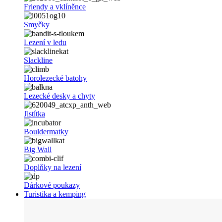
Friendy a vklíněnce
Smyčky
Lezení v ledu
Slackline
Horolezecké batohy
Lezecké desky a chyty
Jistítka
Bouldermatky
Big Wall
Doplňky na lezení
Dárkové poukazy
Turistika a kemping