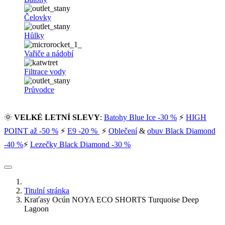
Čelovky
Hůlky
Vařiče a nádobí
Filtrace vody
Průvodce
🌞
VELKÉ LETNÍ SLEVY
:
Batohy Blue Ice -30 %
⚡
HIGH
POINT až -50 %
⚡
E9 -20 %
⚡
Oblečení
&
obuv Black Diamond
-40 %
⚡
Lezečky Black Diamond -30 %
Titulní stránka
Kraťasy Ocún NOYA ECO SHORTS Turquoise Deep
Lagoon