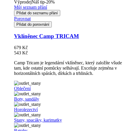
Výprodej
Náš tip
-20%
Můj seznam přání
Přidat do seznamu přání
Porovnat
Přidat do porovnání
Vklíněnec Camp TRICAM
679 Kč
543 Kč
Camp Tricam je legendární vklíněnec, který založíte všude
tam, kde ostatní pomůcky selhávají. Exceluje zejména v
horizontálních spárách, dírkách a trhlinách.
Oblečení
Boty, sandály
Horolezectví
Stany, spacáky, karimatky
Batohy