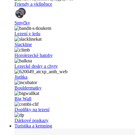
Friendy a vklíněnce
Smyčky
Lezení v ledu
Slackline
Horolezecké batohy
Lezecké desky a chyty
Jistítka
Bouldermatky
Big Wall
Doplňky na lezení
Dárkové poukazy
Turistika a kemping