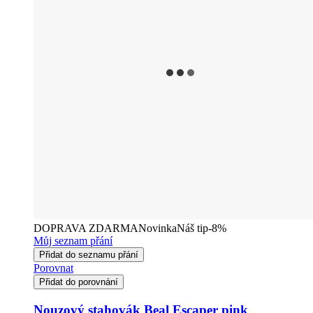
DOPRAVA ZDARMA
Novinka
Náš tip
-8%
Můj seznam přání
Přidat do seznamu přání
Porovnat
Přidat do porovnání
Nouzový stahovák Beal Escaper pink