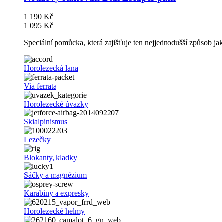
1 190 Kč
1 095 Kč
Speciální pomůcka, která zajišťuje ten nejjednodušší způsob j
Horolezecká lana
Via ferrata
Horolezecké úvazky
Skialpinismus
Lezečky
Blokanty, kladky
Sáčky a magnézium
Karabiny a expresky
Horolezecké helmy