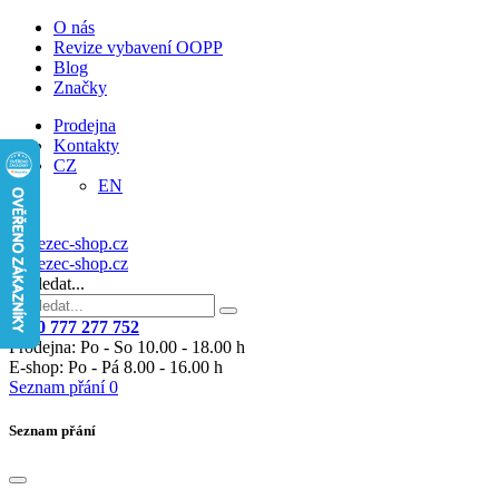
O nás
Revize vybavení OOPP
Blog
Značky
Prodejna
Kontakty
CZ
EN
Vyhledat...
+420 777 277 752
Prodejna: Po - So 10.00 - 18.00 h
E-shop: Po - Pá 8.00 - 16.00 h
Seznam přání
0
Seznam přání