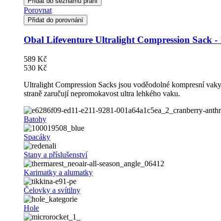
Přidat do seznamu přání
Porovnat
Přidat do porovnání
Obal Lifeventure Ultralight Compression Sack -
589 Kč
530 Kč
Ultralight Compression Sacks jsou voděodolné kompresní vaky v
straně zaručují nepromokavost ultra lehkého vaku.
Batohy
Spacáky
Stany a příslušenství
Karimatky a alumatky
Čelovky a svítilny
Hole