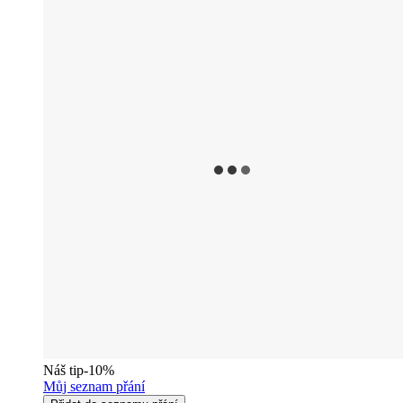
Náš tip
-10%
Můj seznam přání