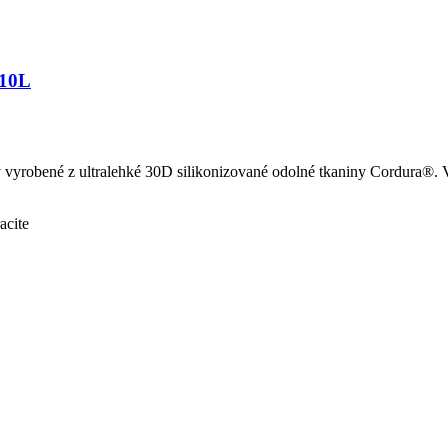
 10L
yrobené z ultralehké 30D silikonizované odolné tkaniny Cordura®. Vně