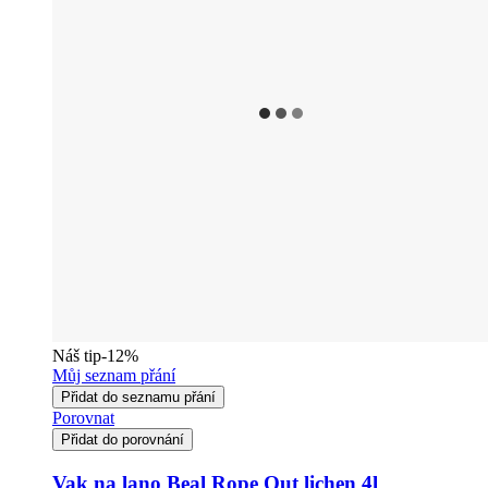
Náš tip
-12%
Můj seznam přání
Přidat do seznamu přání
Porovnat
Přidat do porovnání
Vak na lano Beal Rope Out lichen 4l