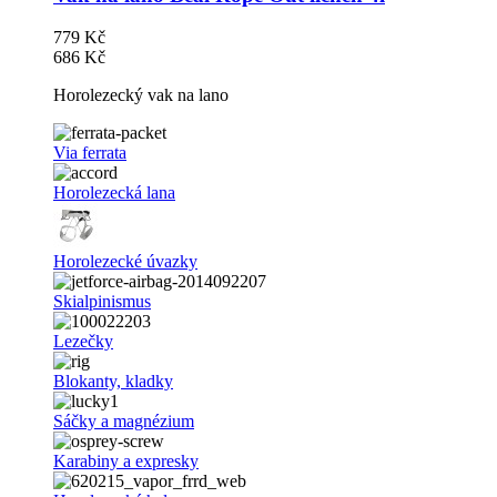
779 Kč
686 Kč
Horolezecký vak na lano
Via ferrata
Horolezecká lana
Horolezecké úvazky
Skialpinismus
Lezečky
Blokanty, kladky
Sáčky a magnézium
Karabiny a expresky