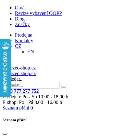
O nás
Revize vybavení OOPP
Blog
Značky
Prodejna
Kontakty
CZ
EN
Vyhledat...
+420 777 277 752
Prodejna: Po - So 10.00 - 18.00 h
E-shop: Po - Pá 8.00 - 16.00 h
Seznam přání
0
Seznam přání