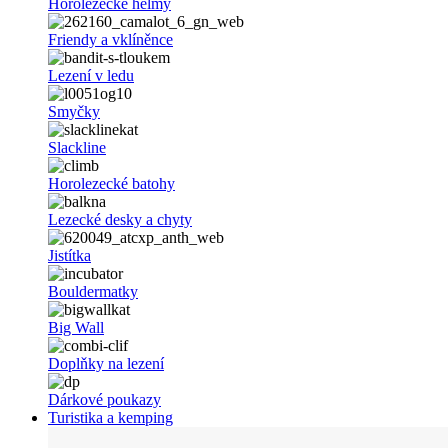
Horolezecké helmy
Friendy a vklíněnce
Lezení v ledu
Smyčky
Slackline
Horolezecké batohy
Lezecké desky a chyty
Jistítka
Bouldermatky
Big Wall
Doplňky na lezení
Dárkové poukazy
Turistika a kemping