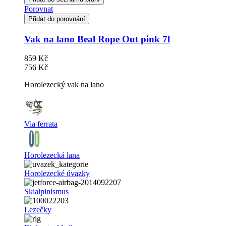
Porovnat
Přidat do porovnání
Vak na lano Beal Rope Out pink 7l
859 Kč
756 Kč
Horolezecký vak na lano
Via ferrata
Horolezecká lana
Horolezecké úvazky
Skialpinismus
Lezečky