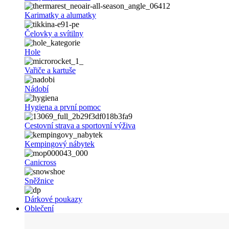
Karimatky a alumatky
Čelovky a svítilny
Hole
Vařiče a kartuše
Nádobí
Hygiena a první pomoc
Cestovní strava a sportovní výživa
Kempingový nábytek
Canicross
Sněžnice
Dárkové poukazy
Oblečení