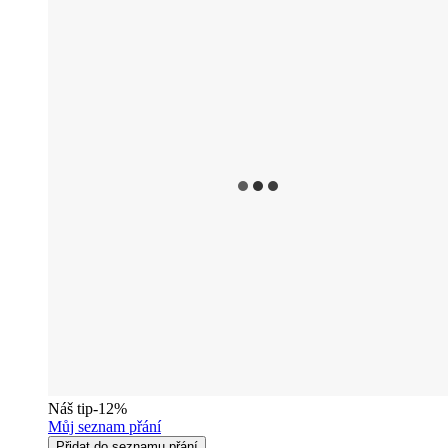
Náš tip
-12%
Můj seznam přání
Přidat do seznamu přání