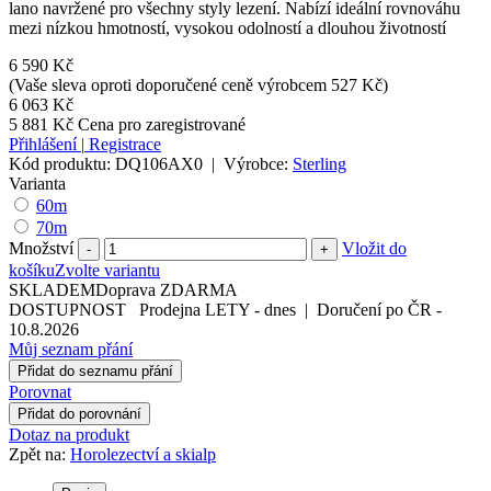
lano navržené pro všechny styly lezení. Nabízí ideální rovnováhu
mezi nízkou hmotností, vysokou odolností a dlouhou životností
6 590 Kč
(Vaše sleva oproti doporučené ceně výrobcem 527 Kč)
6 063 Kč
5 881 Kč
Cena pro zaregistrované
Přihlášení
|
Registrace
Kód produktu:
DQ106AX0
|
Výrobce:
Sterling
Varianta
60m
70m
Množství
Vložit do
-
+
košíku
Zvolte variantu
SKLADEM
Doprava ZDARMA
DOSTUPNOST
Prodejna LETY
-
dnes
|
Doručení po ČR
-
10.8.2026
Můj seznam přání
Přidat do seznamu přání
Porovnat
Přidat do porovnání
Dotaz na produkt
Zpět na:
Horolezectví a skialp