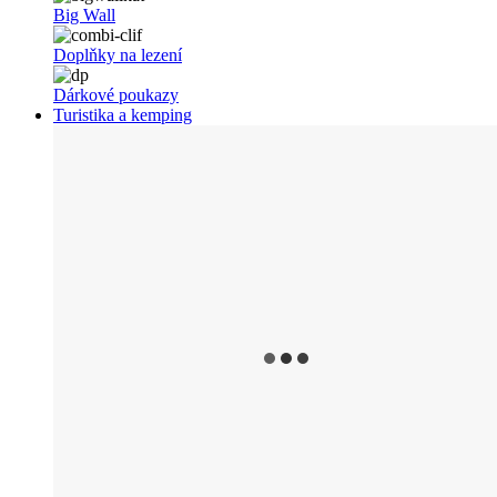
Big Wall
Doplňky na lezení
Dárkové poukazy
Turistika a kemping