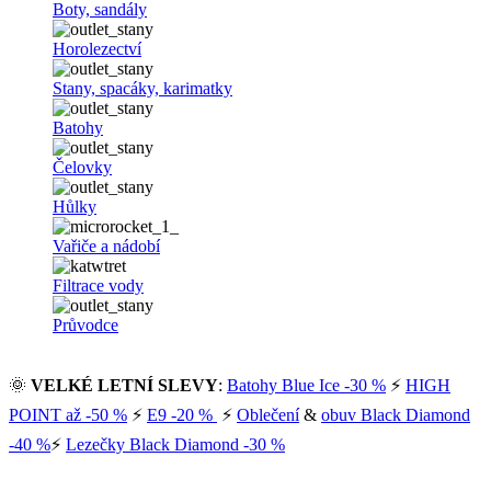
Boty, sandály
Horolezectví
Stany, spacáky, karimatky
Batohy
Čelovky
Hůlky
Vařiče a nádobí
Filtrace vody
Průvodce
🌞
VELKÉ LETNÍ SLEVY
:
Batohy Blue Ice -30 %
⚡
HIGH
POINT až -50 %
⚡
E9 -20 %
⚡
Oblečení
&
obuv Black Diamond
-40 %
⚡
Lezečky Black Diamond -30 %