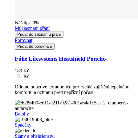
Náš tip
-20%
Můj seznam přání
Přidat do seznamu přání
Porovnat
Přidat do porovnání
Fólie Lifesystems Heatshield Poncho
189 Kč
151 Kč
Odolné nouzové termopončo pro rychlé zajištění tepelného
komfortu a ochranu před nepřízní počasí.
Batohy
Spacáky
Stany a příslušenství