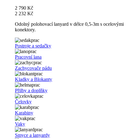
2 790 Kč
2 232 Kč
Odolný polohovací lanyard v délce 0,5-3m s ocelovými
konektory.
Postroje a sedačky
Pracovní lana
Zachycovače pádu
Kladky a Blokanty
Přilby a doplňky
Čelovky
Karabiny
Vaky
Smyce a lanyardy