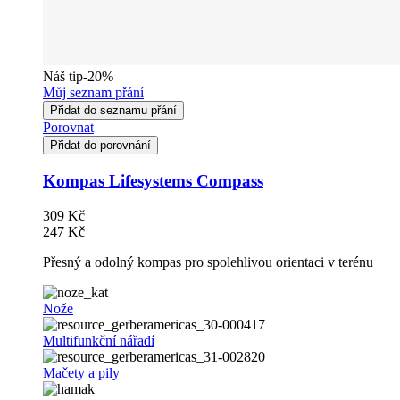
Náš tip
-20%
Můj seznam přání
Přidat do seznamu přání
Porovnat
Přidat do porovnání
Kompas Lifesystems Compass
309 Kč
247 Kč
Přesný a odolný kompas pro spolehlivou orientaci v terénu
Nože
Multifunkční nářadí
Mačety a pily