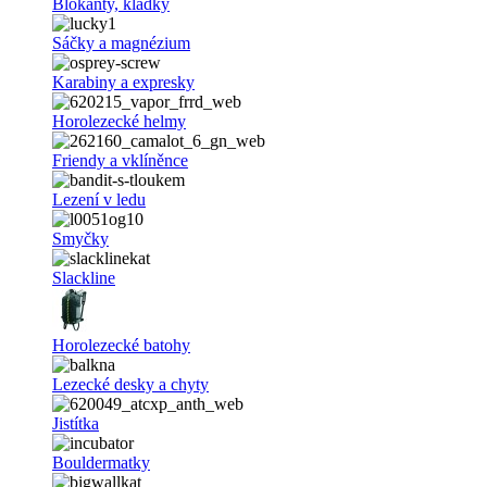
Blokanty, kladky
Sáčky a magnézium
Karabiny a expresky
Horolezecké helmy
Friendy a vklíněnce
Lezení v ledu
Smyčky
Slackline
Horolezecké batohy
Lezecké desky a chyty
Jistítka
Bouldermatky