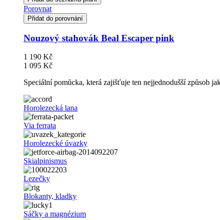
Porovnat
Přidat do porovnání
Nouzový stahovák Beal Escaper pink
1 190 Kč
1 095 Kč
Speciální pomůcka, která zajišťuje ten nejjednodušší způsob j
Horolezecká lana
Via ferrata
Horolezecké úvazky
Skialpinismus
Lezečky
Blokanty, kladky
Sáčky a magnézium