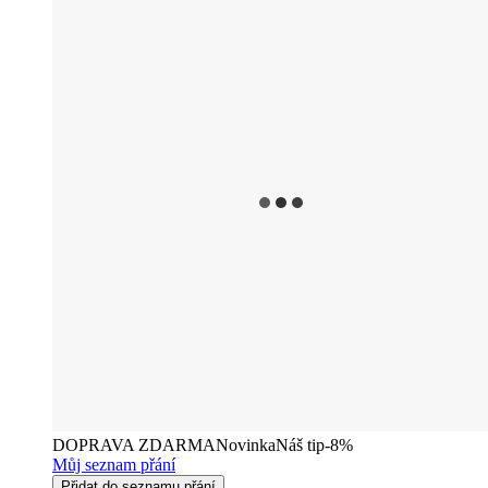
DOPRAVA ZDARMA
Novinka
Náš tip
-8%
Můj seznam přání
Přidat do seznamu přání