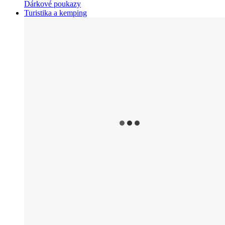
Dárkové poukazy
Turistika a kemping