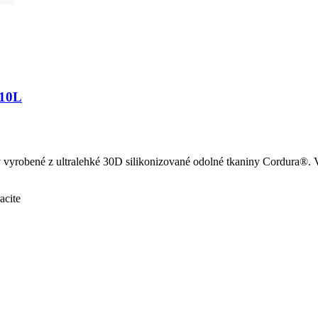
 10L
yrobené z ultralehké 30D silikonizované odolné tkaniny Cordura®. Vně