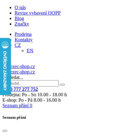
O nás
Revize vybavení OOPP
Blog
Značky
Prodejna
Kontakty
CZ
EN
Vyhledat...
+420 777 277 752
Prodejna: Po - So 10.00 - 18.00 h
E-shop: Po - Pá 8.00 - 16.00 h
Seznam přání
0
Seznam přání