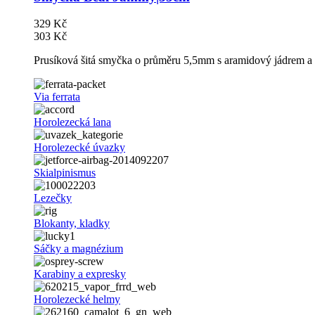
329 Kč
303 Kč
Prusíková šitá smyčka o průměru 5,5mm s aramidový jádrem a
Via ferrata
Horolezecká lana
Horolezecké úvazky
Skialpinismus
Lezečky
Blokanty, kladky
Sáčky a magnézium
Karabiny a expresky
Horolezecké helmy