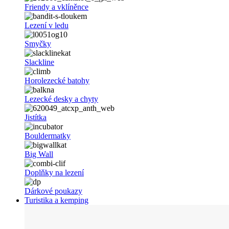
Friendy a vklíněnce
Lezení v ledu
Smyčky
Slackline
Horolezecké batohy
Lezecké desky a chyty
Jistítka
Bouldermatky
Big Wall
Doplňky na lezení
Dárkové poukazy
Turistika a kemping