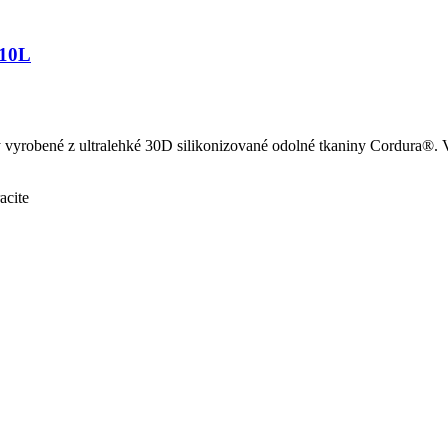
 10L
yrobené z ultralehké 30D silikonizované odolné tkaniny Cordura®. Vně