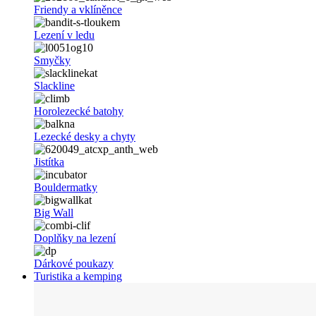
Friendy a vklíněnce
Lezení v ledu
Smyčky
Slackline
Horolezecké batohy
Lezecké desky a chyty
Jistítka
Bouldermatky
Big Wall
Doplňky na lezení
Dárkové poukazy
Turistika a kemping