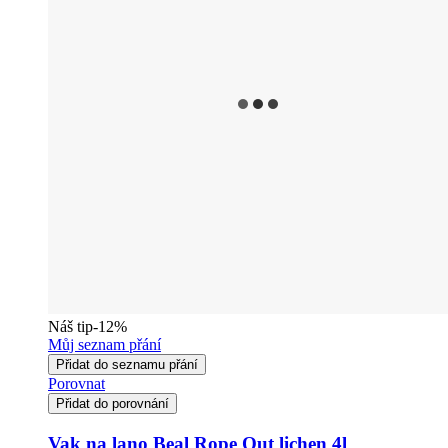
Náš tip
-12%
Můj seznam přání
Přidat do seznamu přání
Porovnat
Přidat do porovnání
Vak na lano Beal Rope Out lichen 4l