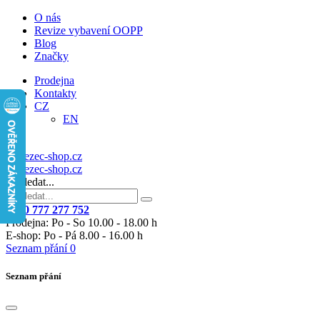
O nás
Revize vybavení OOPP
Blog
Značky
Prodejna
Kontakty
CZ
EN
Vyhledat...
+420 777 277 752
Prodejna: Po - So 10.00 - 18.00 h
E-shop: Po - Pá 8.00 - 16.00 h
Seznam přání
0
Seznam přání