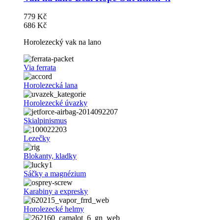
779 Kč
686 Kč
Horolezecký vak na lano
Via ferrata
Horolezecká lana
Horolezecké úvazky
Skialpinismus
Lezečky
Blokanty, kladky
Sáčky a magnézium
Karabiny a expresky
Horolezecké helmy