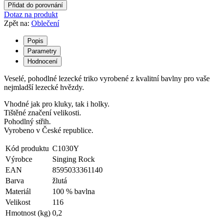
Přidat do porovnání
Dotaz na produkt
Zpět na:
Oblečení
Popis
Parametry
Hodnocení
Veselé, pohodlné lezecké triko vyrobené z kvalitní bavlny pro vaše
nejmladší lezecké hvězdy.
Vhodné jak pro kluky, tak i holky.
Tištěné značení velikosti.
Pohodlný střih.
Vyrobeno v České republice.
Kód produktu
C1030Y
Výrobce
Singing Rock
EAN
8595033361140
Barva
žlutá
Materiál
100 % bavlna
Velikost
116
Hmotnost (kg)
0,2