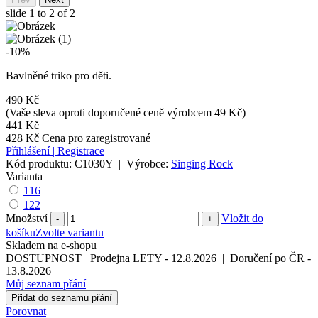
slide
1 to 2
of 2
-10%
Bavlněné triko pro děti.
490 Kč
(Vaše sleva oproti doporučené ceně výrobcem 49 Kč)
441 Kč
428 Kč
Cena pro zaregistrované
Přihlášení
|
Registrace
Kód produktu:
C1030Y
|
Výrobce:
Singing Rock
Varianta
116
122
Množství
Vložit do
-
+
košíku
Zvolte variantu
Skladem na e-shopu
DOSTUPNOST
Prodejna LETY
-
12.8.2026
|
Doručení po ČR
-
13.8.2026
Můj seznam přání
Přidat do seznamu přání
Porovnat