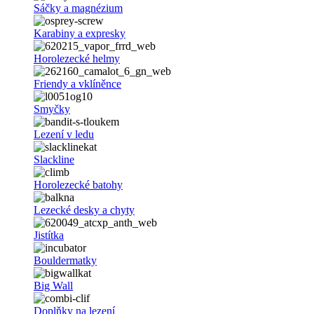
Sáčky a magnézium
Karabiny a expresky
Horolezecké helmy
Friendy a vklíněnce
Smyčky
Lezení v ledu
Slackline
Horolezecké batohy
Lezecké desky a chyty
Jistítka
Bouldermatky
Big Wall
Doplňky na lezení