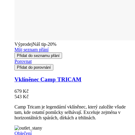
Výprodej
Náš tip
-20%
Můj seznam přání
Přidat do seznamu přání
Porovnat
Přidat do porovnání
Vklíněnec Camp TRICAM
679 Kč
543 Kč
Camp Tricam je legendární vklíněnec, který založíte všude
tam, kde ostatní pomůcky selhávají. Exceluje zejména v
horizontálních spárách, dírkách a trhlinách.
Oblečení