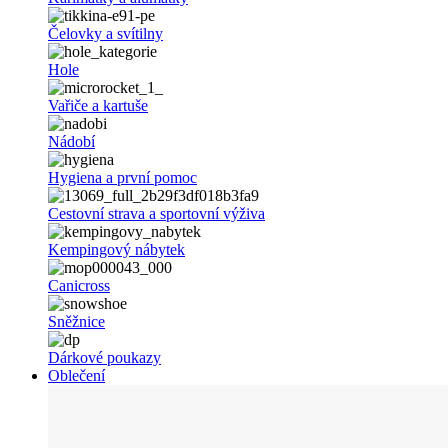
Čelovky a svítilny
Hole
Vařiče a kartuše
Nádobí
Hygiena a první pomoc
Cestovní strava a sportovní výživa
Kempingový nábytek
Canicross
Sněžnice
Dárkové poukazy
Oblečení