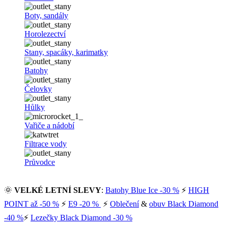
Boty, sandály
Horolezectví
Stany, spacáky, karimatky
Batohy
Čelovky
Hůlky
Vařiče a nádobí
Filtrace vody
Průvodce
🌞
VELKÉ LETNÍ SLEVY
:
Batohy Blue Ice -30 %
⚡
HIGH
POINT až -50 %
⚡
E9 -20 %
⚡
Oblečení
&
obuv Black Diamond
-40 %
⚡
Lezečky Black Diamond -30 %