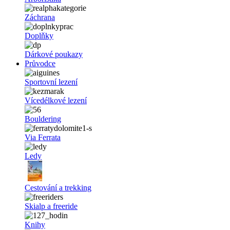
Záchrana
Doplňky
Dárkové poukazy
Průvodce
Sportovní lezení
Vícedélkové lezení
Bouldering
Via Ferrata
Ledy
Cestování a trekking
Skialp a freeride
Knihy