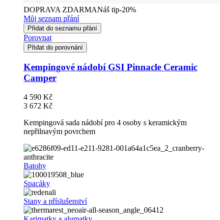
DOPRAVA ZDARMA
Náš tip
-20%
Můj seznam přání
Přidat do seznamu přání
Porovnat
Přidat do porovnání
Kempingové nádobí GSI Pinnacle Ceramic
Camper
4 590 Kč
3 672 Kč
Kempingová sada nádobí pro 4 osoby s keramickým
nepřilnavým povrchem
Batohy
Spacáky
Stany a příslušenství
Karimatky a alumatky