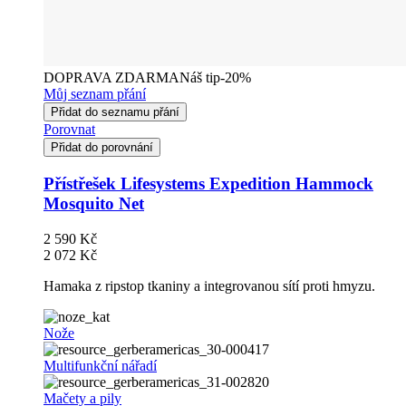
DOPRAVA ZDARMA
Náš tip
-20%
Můj seznam přání
Přidat do seznamu přání
Porovnat
Přidat do porovnání
Přístřešek Lifesystems Expedition Hammock
Mosquito Net
2 590 Kč
2 072 Kč
Hamaka z ripstop tkaniny a integrovanou sítí proti hmyzu.
Nože
Multifunkční nářadí
Mačety a pily