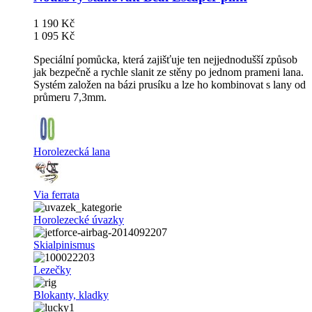
1 190 Kč
1 095 Kč
Speciální pomůcka, která zajišťuje ten nejjednodušší způsob
jak bezpečně a rychle slanit ze stěny po jednom prameni lana.
Systém založen na bázi prusíku a lze ho kombinovat s lany od
průmeru 7,3mm.
Horolezecká lana
Via ferrata
Horolezecké úvazky
Skialpinismus
Lezečky
Blokanty, kladky