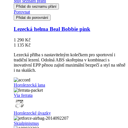
Můj seznam přání
Přidat do seznamu přání
Porovnat
Přidat do porovnání
Lezecká helma Beal Bobbie pink
1 290 Kč
1 135 Kč
Lezecká přilba s nastavitelným kolečkem pro sportovní i
tradiční lezení. Odolná ABS skořepina v kombinaci s
inovativní EPP pěnou zajistí maximální bezpečí a styl na stěně
i na skalách.
Horolezecká lana
Via ferrata
Horolezecké úvazky
Skialpinismus