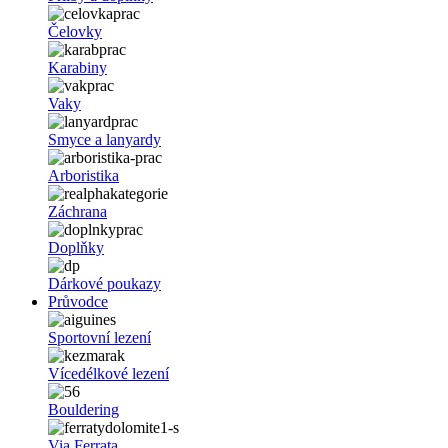
Čelovky
Karabiny
Vaky
Smyce a lanyardy
Arboristika
Záchrana
Doplňky
Dárkové poukazy
Průvodce
Sportovní lezení
Vícedélkové lezení
Bouldering
Via Ferrata