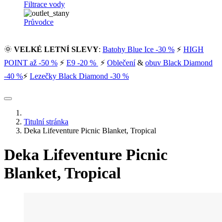
Filtrace vody
Průvodce
🌞
VELKÉ LETNÍ SLEVY
:
Batohy Blue Ice -30 %
⚡
HIGH
POINT až -50 %
⚡
E9 -20 %
⚡
Oblečení
&
obuv Black Diamond
-40 %
⚡
Lezečky Black Diamond -30 %
Titulní stránka
Deka Lifeventure Picnic Blanket, Tropical
Deka Lifeventure Picnic
Blanket, Tropical