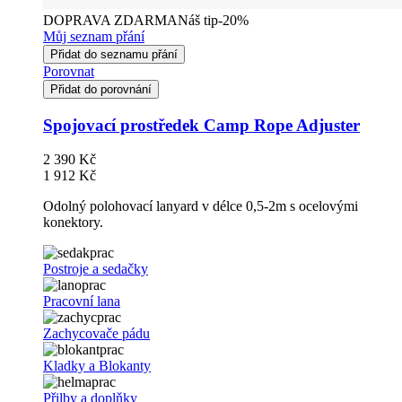
DOPRAVA ZDARMA
Náš tip
-20%
Můj seznam přání
Přidat do seznamu přání
Porovnat
Přidat do porovnání
Spojovací prostředek Camp Rope Adjuster
2 390 Kč
1 912 Kč
Odolný polohovací lanyard v délce 0,5-2m s ocelovými
konektory.
Postroje a sedačky
Pracovní lana
Zachycovače pádu
Kladky a Blokanty
Přilby a doplňky