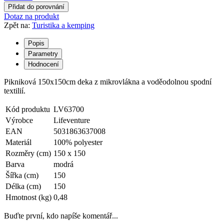
Přidat do porovnání
Dotaz na produkt
Zpět na:
Turistika a kemping
Popis
Parametry
Hodnocení
Pikniková 150x150cm deka z mikrovlákna a voděodolnou spodní
textilií.
Kód produktu
LV63700
Výrobce
Lifeventure
EAN
5031863637008
Materiál
100% polyester
Rozměry (cm)
150 x 150
Barva
modrá
Šířka (cm)
150
Délka (cm)
150
Hmotnost (kg)
0,48
Buďte první, kdo napíše komentář...