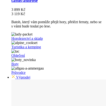
cassis-ashrose
3 899 Kč
3 119 Kč
Batoh, který vám pomůže přejít hory, přelézt ferraty, nebo se
s vámi bude toulat po lese.
Horolezectví a skialp
Turistika a kemping
Oblečení
Boty
Průvodce
Výprodej