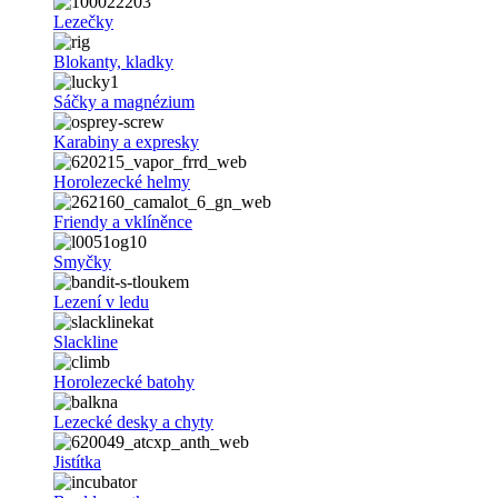
Lezečky
Blokanty, kladky
Sáčky a magnézium
Karabiny a expresky
Horolezecké helmy
Friendy a vklíněnce
Smyčky
Lezení v ledu
Slackline
Horolezecké batohy
Lezecké desky a chyty
Jistítka