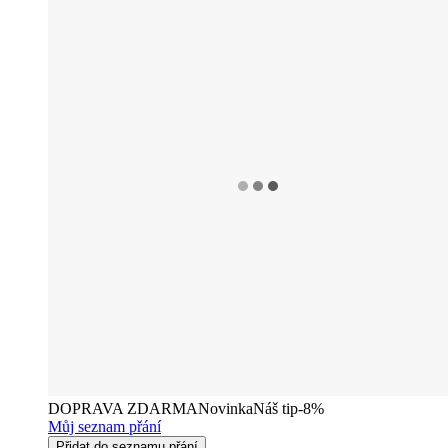
DOPRAVA ZDARMA
Novinka
Náš tip
-8%
Můj seznam přání
Přidat do seznamu přání