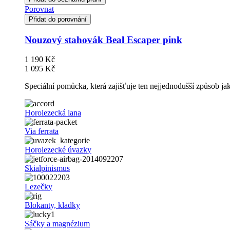
Porovnat
Přidat do porovnání
Nouzový stahovák Beal Escaper pink
1 190 Kč
1 095 Kč
Speciální pomůcka, která zajišťuje ten nejjednodušší způsob j
Horolezecká lana
Via ferrata
Horolezecké úvazky
Skialpinismus
Lezečky
Blokanty, kladky
Sáčky a magnézium