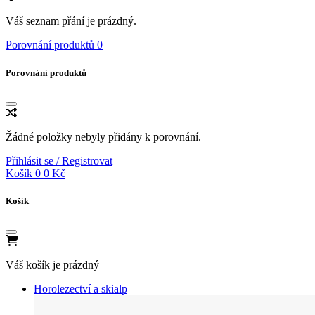
Váš seznam přání je prázdný.
Porovnání produktů
0
Porovnání produktů
Žádné položky nebyly přidány k porovnání.
Přihlásit se / Registrovat
Košík
0
0 Kč
Košík
Váš košík je prázdný
Horolezectví a skialp