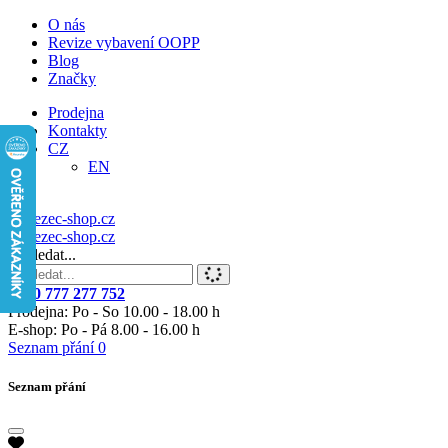
O nás
Revize vybavení OOPP
Blog
Značky
Prodejna
Kontakty
CZ
EN
Vyhledat...
+420 777 277 752
Prodejna: Po - So 10.00 - 18.00 h
E-shop: Po - Pá 8.00 - 16.00 h
Seznam přání
0
Seznam přání