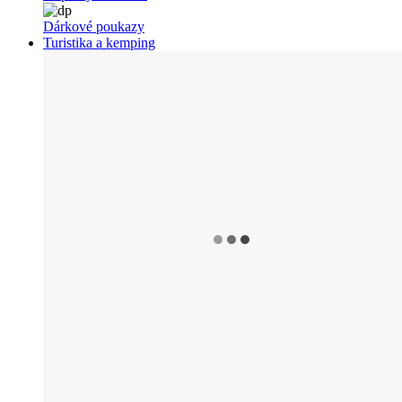
Dárkové poukazy
Turistika a kemping