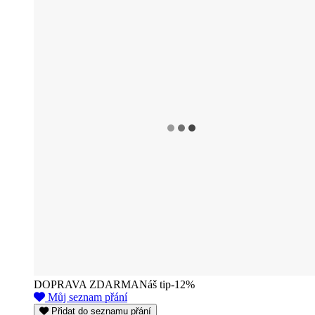
DOPRAVA ZDARMA
Náš tip
-12%
Můj seznam přání
Přidat do seznamu přání