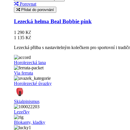
Porovnat
Přidat do porovnání
Lezecká helma Beal Bobbie pink
1 290 Kč
1 135 Kč
Lezecká přilba s nastavitelným kolečkem pro sportovní i tradič
Horolezecká lana
Via ferrata
Horolezecké úvazky
Skialpinismus
Lezečky
Blokanty, kladky