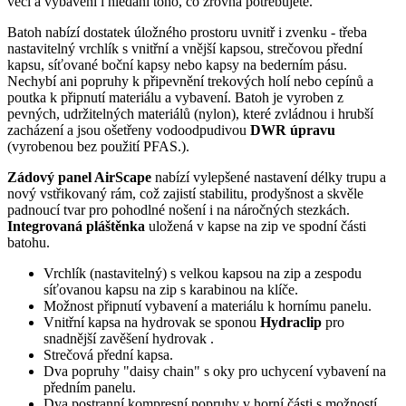
věcí a vybavení i hledání toho, co zrovna potřebujete.
Batoh nabízí dostatek úložného prostoru uvnitř i zvenku - třeba
nastavitelný vrchlík s vnitřní a vnější kapsou, strečovou přední
kapsu, síťované boční kapsy nebo kapsy na bederním pásu.
Nechybí ani popruhy k připevnění trekových holí nebo cepínů a
poutka k připnutí materiálu a vybavení. Batoh je vyroben z
pevných, udržitelných materiálů (nylon), které zvládnou i hrubší
zacházení a jsou ošetřeny vodoodpudivou
DWR úpravu
(vyrobenou bez použití PFAS.).
Zádový panel AirScape
nabízí vylepšené nastavení délky trupu a
nový vstřikovaný rám, což zajistí stabilitu, prodyšnost a skvěle
padnoucí tvar pro pohodlné nošení i na náročných stezkách.
Integrovaná pláštěnka
uložená v kapse na zip ve spodní části
batohu.
Vrchlík (nastavitelný) s velkou kapsou na zip a zespodu
síťovanou kapsu na zip s karabinou na klíče.
Možnost připnutí vybavení a materiálu k hornímu panelu.
Vnitřní kapsa na hydrovak se sponou
Hydraclip
pro
snadnější zavěšení hydrovak .
Strečová přední kapsa.
Dva popruhy "daisy chain" s oky pro uchycení vybavení na
předním panelu.
Dva postranní kompresní popruhy v horní části s možností