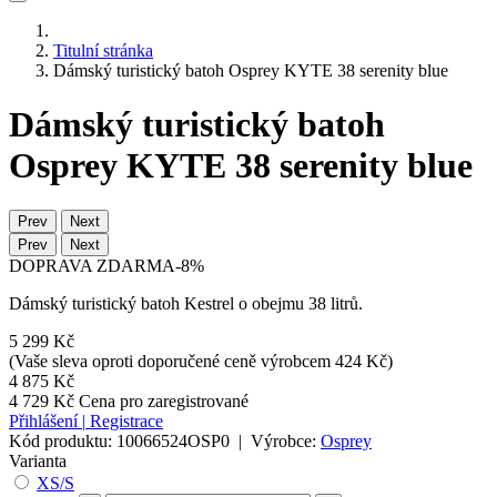
Titulní stránka
Dámský turistický batoh Osprey KYTE 38 serenity blue
Dámský turistický batoh
Osprey KYTE 38 serenity blue
Prev
Next
Prev
Next
DOPRAVA ZDARMA
-8%
Dámský turistický batoh Kestrel o obejmu 38 litrů.
5 299 Kč
(Vaše sleva oproti doporučené ceně výrobcem 424 Kč)
4 875 Kč
4 729 Kč
Cena pro zaregistrované
Přihlášení
|
Registrace
Kód produktu:
10066524OSP0
|
Výrobce:
Osprey
Varianta
XS/S