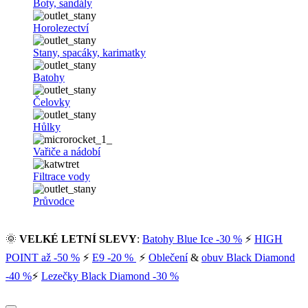
Boty, sandály
Horolezectví
Stany, spacáky, karimatky
Batohy
Čelovky
Hůlky
Vařiče a nádobí
Filtrace vody
Průvodce
🌞
VELKÉ LETNÍ SLEVY
:
Batohy Blue Ice -30 %
⚡
HIGH
POINT až -50 %
⚡
E9 -20 %
⚡
Oblečení
&
obuv Black Diamond
-40 %
⚡
Lezečky Black Diamond -30 %