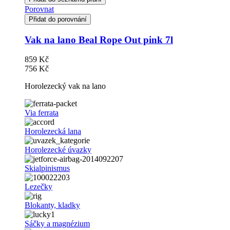
Porovnat
Přidat do porovnání
Vak na lano Beal Rope Out pink 7l
859 Kč
756 Kč
Horolezecký vak na lano
Via ferrata
Horolezecká lana
Horolezecké úvazky
Skialpinismus
Lezečky
Blokanty, kladky
Sáčky a magnézium