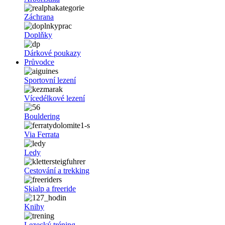
Záchrana
Doplňky
Dárkové poukazy
Průvodce
Sportovní lezení
Vícedélkové lezení
Bouldering
Via Ferrata
Ledy
Cestování a trekking
Skialp a freeride
Knihy
Lezecký tréning