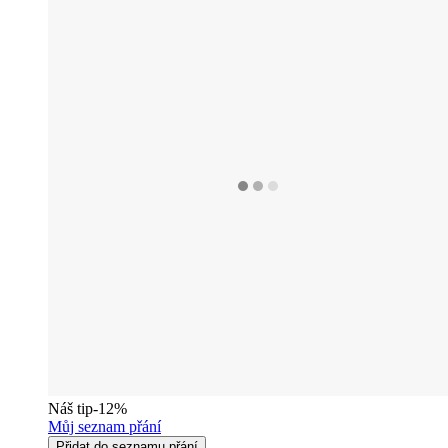
Náš tip
-12%
Můj seznam přání
Přidat do seznamu přání