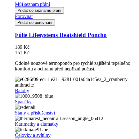
Můj seznam přání
Přidat do seznamu přání
Porovnat
Přidat do porovnání
Fólie Lifesystems Heatshield Poncho
189 Kč
151 Kč
Odolné nouzové termopončo pro rychlé zajištění tepelného
komfortu a ochranu před nepřízní počasí.
Batohy
Spacáky
Stany a příslušenství
Karimatky a alumatky
Čelovky a svítilny