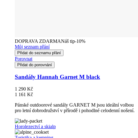
DOPRAVA ZDARMA
Náš tip
-10%
Můj seznam přání
Přidat do seznamu přání
Porovnat
Přidat do porovnání
Sandály Hannah Garnet M black
1 290 Kč
1 161 Kč
Pánské outdoorové sandály GARNET M jsou ideální volbou
pro letní dobrodružství v přírodě i pohodlné celodenní nošení.
Horolezectví a skialp
Turistika a kemping