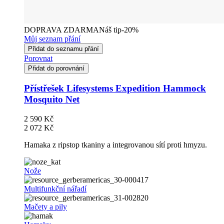
DOPRAVA ZDARMA
Náš tip
-20%
Můj seznam přání
Přidat do seznamu přání
Porovnat
Přidat do porovnání
Přístřešek Lifesystems Expedition Hammock
Mosquito Net
2 590 Kč
2 072 Kč
Hamaka z ripstop tkaniny a integrovanou sítí proti hmyzu.
Nože
Multifunkční nářadí
Mačety a pily