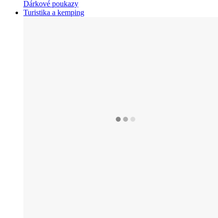
Dárkové poukazy
Turistika a kemping