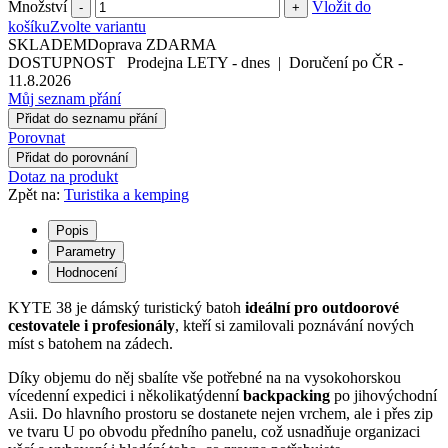
Množství
Vložit do
-
+
košíku
Zvolte variantu
SKLADEM
Doprava ZDARMA
DOSTUPNOST
Prodejna LETY
-
dnes
|
Doručení po ČR
-
11.8.2026
Můj seznam přání
Přidat do seznamu přání
Porovnat
Přidat do porovnání
Dotaz na produkt
Zpět na:
Turistika a kemping
Popis
Parametry
Hodnocení
KYTE 38 je dámský turistický batoh
ideální pro outdoorové
cestovatele i profesionály
, kteří si zamilovali poznávání nových
míst s batohem na zádech.
Díky objemu do něj sbalíte vše potřebné na na vysokohorskou
vícedenní expedici i několikatýdenní
backpacking
po jihovýchodní
Asii. Do hlavního prostoru se dostanete nejen vrchem, ale i přes zip
ve tvaru U po obvodu předního panelu, což usnadňuje organizaci