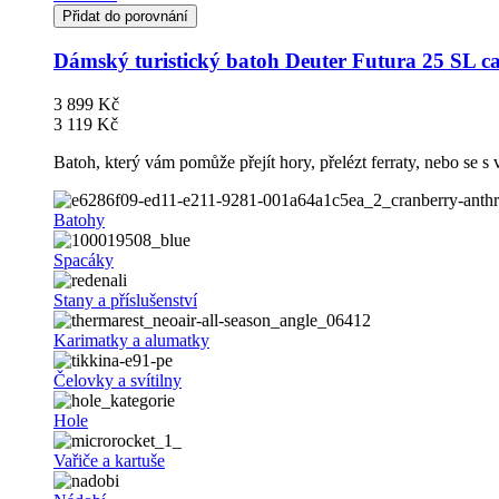
Přidat do porovnání
Dámský turistický batoh Deuter Futura 25 SL ca
3 899 Kč
3 119 Kč
Batoh, který vám pomůže přejít hory, přelézt ferraty, nebo se s 
Batohy
Spacáky
Stany a příslušenství
Karimatky a alumatky
Čelovky a svítilny
Hole
Vařiče a kartuše