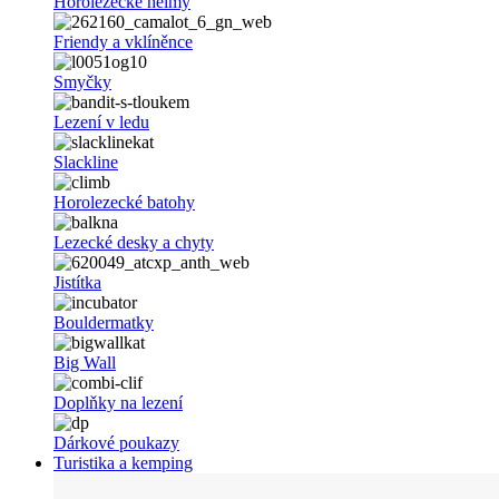
Horolezecké helmy
Friendy a vklíněnce
Smyčky
Lezení v ledu
Slackline
Horolezecké batohy
Lezecké desky a chyty
Jistítka
Bouldermatky
Big Wall
Doplňky na lezení
Dárkové poukazy
Turistika a kemping