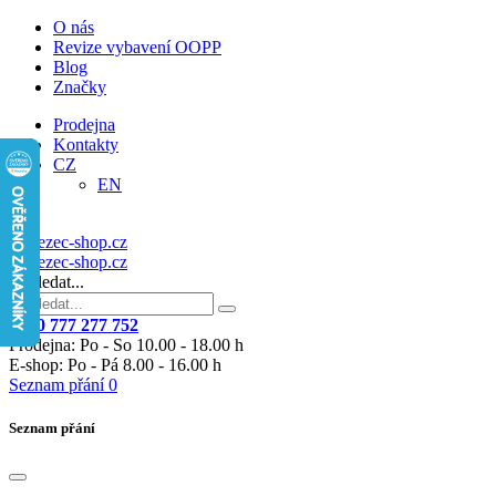
O nás
Revize vybavení OOPP
Blog
Značky
Prodejna
Kontakty
CZ
EN
Vyhledat...
+420 777 277 752
Prodejna: Po - So 10.00 - 18.00 h
E-shop: Po - Pá 8.00 - 16.00 h
Seznam přání
0
Seznam přání