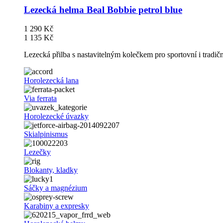
Lezecká helma Beal Bobbie petrol blue
1 290 Kč
1 135 Kč
Lezecká přilba s nastavitelným kolečkem pro sportovní i tradič
Horolezecká lana
Via ferrata
Horolezecké úvazky
Skialpinismus
Lezečky
Blokanty, kladky
Sáčky a magnézium
Karabiny a expresky