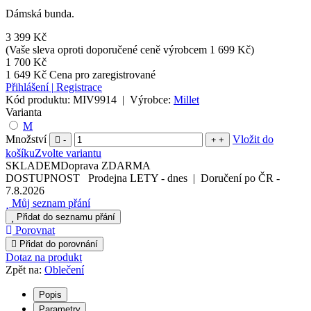
Dámská bunda.
3 399 Kč
(Vaše sleva oproti doporučené ceně výrobcem 1 699 Kč)
1 700 Kč
1 649 Kč
Cena pro zaregistrované
Přihlášení
|
Registrace
Kód produktu:
MIV9914
|
Výrobce:
Millet
Varianta
M
Množství
Vložit do
-
+
košíku
Zvolte variantu
SKLADEM
Doprava ZDARMA
DOSTUPNOST
Prodejna LETY
-
dnes
|
Doručení po ČR
-
7.8.2026
Můj seznam přání
Přidat do seznamu přání
Porovnat
Přidat do porovnání
Dotaz na produkt
Zpět na:
Oblečení
Popis
Parametry