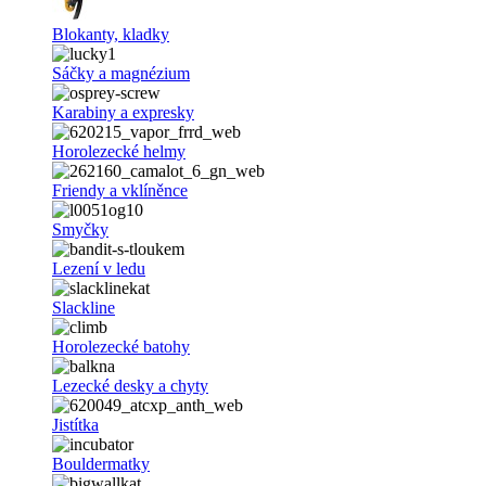
Blokanty, kladky
Sáčky a magnézium
Karabiny a expresky
Horolezecké helmy
Friendy a vklíněnce
Smyčky
Lezení v ledu
Slackline
Horolezecké batohy
Lezecké desky a chyty
Jistítka
Bouldermatky