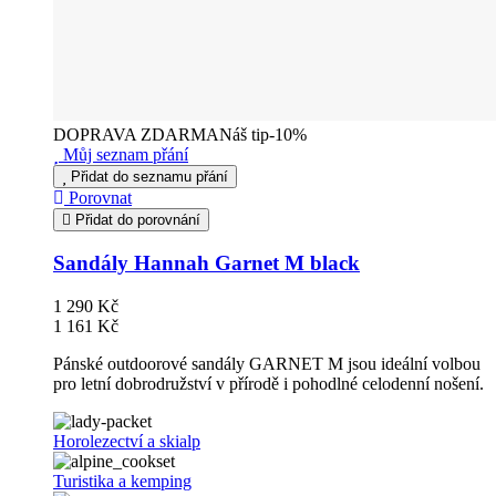
DOPRAVA ZDARMA
Náš tip
-10%
Můj seznam přání
Přidat do seznamu přání
Porovnat
Přidat do porovnání
Sandály Hannah Garnet M black
1 290 Kč
1 161 Kč
Pánské outdoorové sandály GARNET M jsou ideální volbou
pro letní dobrodružství v přírodě i pohodlné celodenní nošení.
Horolezectví a skialp
Turistika a kemping