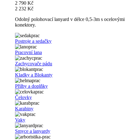
2 790 Kč
2 232 Kč
Odolný polohovací lanyard v délce 0,5-3m s ocelovými
konektory.
Postroje a sedačky
Pracovní lana
Zachycovače pádu
Kladky a Blokanty
Přilby a doplňky
Čelovky
Karabiny
Vaky
Smyce a lanyardy