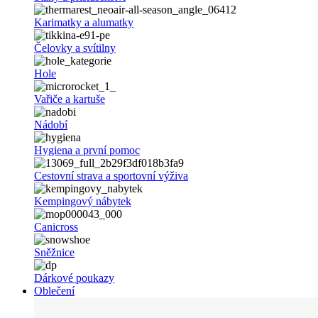
Karimatky a alumatky
Čelovky a svítilny
Hole
Vařiče a kartuše
Nádobí
Hygiena a první pomoc
Cestovní strava a sportovní výživa
Kempingový nábytek
Canicross
Sněžnice
Dárkové poukazy
Oblečení