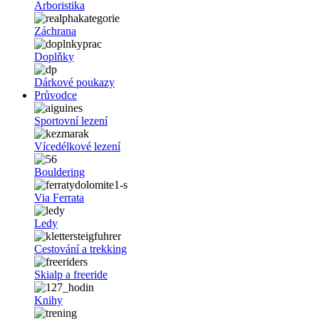
Arboristika
Záchrana
Doplňky
Dárkové poukazy
Průvodce
Sportovní lezení
Vícedélkové lezení
Bouldering
Via Ferrata
Ledy
Cestování a trekking
Skialp a freeride
Knihy