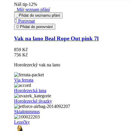
Náš tip
-12%
Můj seznam přání
Přidat do seznamu přání
Porovnat
Přidat do porovnání
Vak na lano Beal Rope Out pink 7l
859 Kč
756 Kč
Horolezecký vak na lano
Via ferrata
Horolezecká lana
Horolezecké úvazky
Skialpinismus
Lezečky