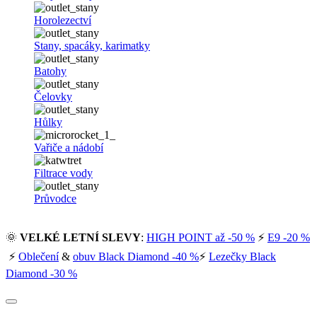
Horolezectví
Stany, spacáky, karimatky
Batohy
Čelovky
Hůlky
Vařiče a nádobí
Filtrace vody
Průvodce
🌞
VELKÉ LETNÍ SLEVY
:
HIGH POINT až -50 %
⚡
E9 -20 %
⚡
Oblečení
&
obuv Black Diamond -40 %
⚡
Lezečky Black
Diamond -30 %