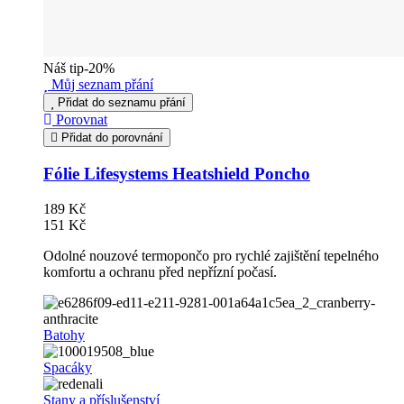
Náš tip
-20%
Můj seznam přání
Přidat do seznamu přání
Porovnat
Přidat do porovnání
Fólie Lifesystems Heatshield Poncho
189 Kč
151 Kč
Odolné nouzové termopončo pro rychlé zajištění tepelného
komfortu a ochranu před nepřízní počasí.
Batohy
Spacáky
Stany a příslušenství