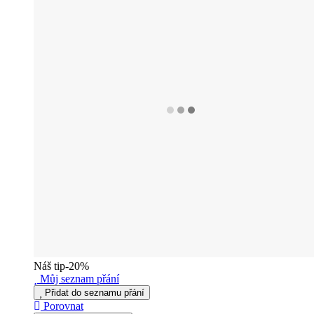
Náš tip
-20%
Můj seznam přání
Přidat do seznamu přání
Porovnat