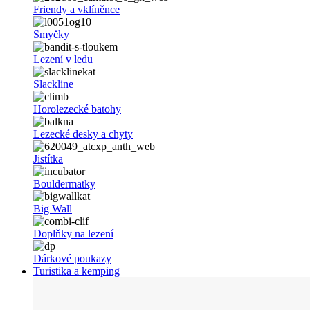
Friendy a vklíněnce
Smyčky
Lezení v ledu
Slackline
Horolezecké batohy
Lezecké desky a chyty
Jistítka
Bouldermatky
Big Wall
Doplňky na lezení
Dárkové poukazy
Turistika a kemping