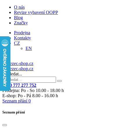
O nás
Revize vybavení OOPP
Blog
Značky
Prodejna
Kontakty
CZ
EN
Vyhledat...
+420 777 277 752
Prodejna: Po - So 10.00 - 18.00 h
E-shop: Po - Pá 8.00 - 16.00 h
Seznam přání
0
Seznam přání