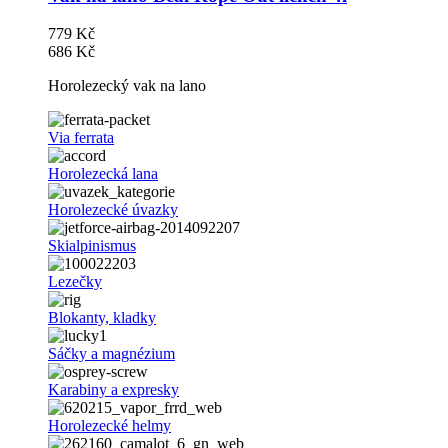
779 Kč
686 Kč
Horolezecký vak na lano
Via ferrata
Horolezecká lana
Horolezecké úvazky
Skialpinismus
Lezečky
Blokanty, kladky
Sáčky a magnézium
Karabiny a expresky
Horolezecké helmy