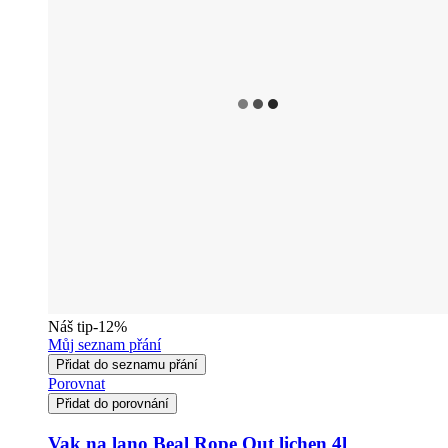
Náš tip
-12%
Můj seznam přání
Přidat do seznamu přání
Porovnat
Přidat do porovnání
Vak na lano Beal Rope Out lichen 4l