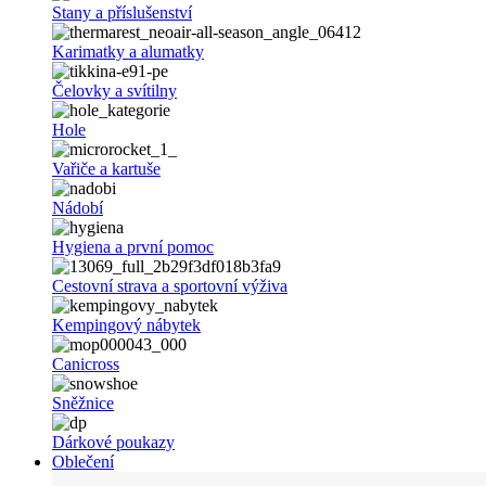
Stany a příslušenství
Karimatky a alumatky
Čelovky a svítilny
Hole
Vařiče a kartuše
Nádobí
Hygiena a první pomoc
Cestovní strava a sportovní výživa
Kempingový nábytek
Canicross
Sněžnice
Dárkové poukazy
Oblečení