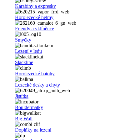
Karabiny a expresky
Horolezecké helmy
Friendy a vklíněnce
Smyčky
Lezení v ledu
Slackline
Horolezecké batohy
Lezecké desky a chyty
Jistítka
Bouldermatky
Big Wall
Doplňky na lezení