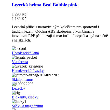
Lezecká helma Beal Bobbie pink
1 290 Kč
1 135 Kč
Lezecká přilba s nastavitelným kolečkem pro sportovní i
tradiční lezení. Odolná ABS skořepina v kombinaci s
inovativní EPP pěnou zajistí maximální bezpečí a styl na stěně
i na skalách.
Horolezecká lana
Via ferrata
Horolezecké úvazky
Skialpinismus
Lezečky
Blokanty, kladky
Sáčky a magnézium