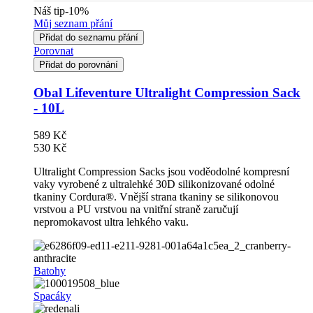
Náš tip
-10%
Můj seznam přání
Přidat do seznamu přání
Porovnat
Přidat do porovnání
Obal Lifeventure Ultralight Compression Sack
- 10L
589 Kč
530 Kč
Ultralight Compression Sacks jsou voděodolné kompresní
vaky vyrobené z ultralehké 30D silikonizované odolné
tkaniny Cordura®. Vnější strana tkaniny se silikonovou
vrstvou a PU vrstvou na vnitřní straně zaručují
nepromokavost ultra lehkého vaku.
Batohy
Spacáky