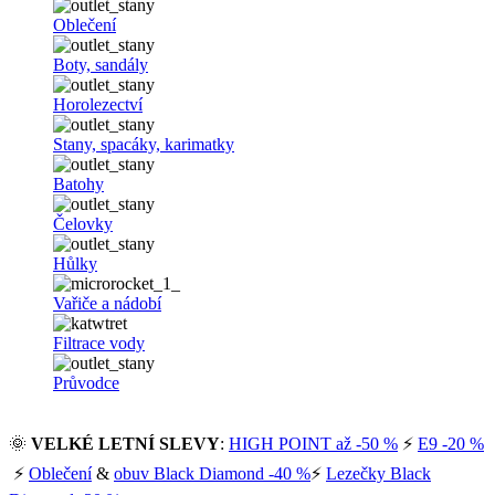
Oblečení
Boty, sandály
Horolezectví
Stany, spacáky, karimatky
Batohy
Čelovky
Hůlky
Vařiče a nádobí
Filtrace vody
Průvodce
🌞
VELKÉ LETNÍ SLEVY
:
HIGH POINT až -50 %
⚡
E9 -20 %
⚡
Oblečení
&
obuv Black Diamond -40 %
⚡
Lezečky Black