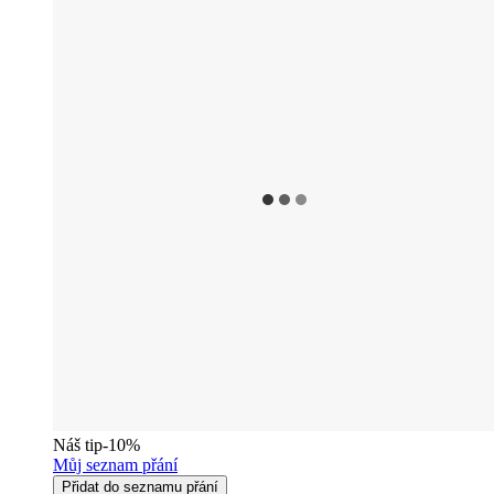
Náš tip
-10%
Můj seznam přání
Přidat do seznamu přání