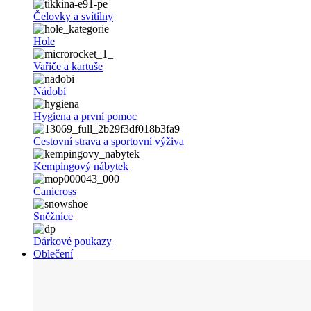
Čelovky a svítilny
Hole
Vařiče a kartuše
Nádobí
Hygiena a první pomoc
Cestovní strava a sportovní výživa
Kempingový nábytek
Canicross
Sněžnice
Dárkové poukazy
Oblečení