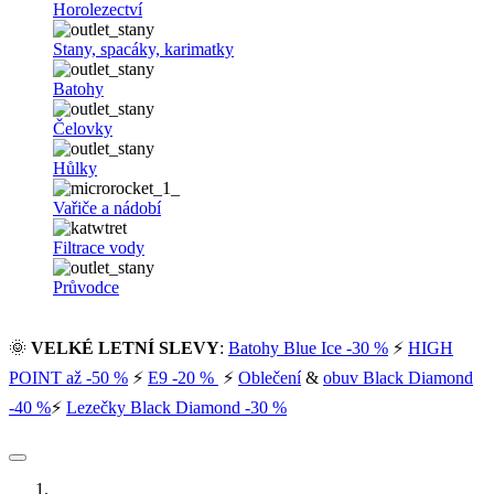
Horolezectví
Stany, spacáky, karimatky
Batohy
Čelovky
Hůlky
Vařiče a nádobí
Filtrace vody
Průvodce
🌞
VELKÉ LETNÍ SLEVY
:
Batohy Blue Ice -30 %
⚡
HIGH
POINT až -50 %
⚡
E9 -20 %
⚡
Oblečení
&
obuv Black Diamond
-40 %
⚡
Lezečky Black Diamond -30 %