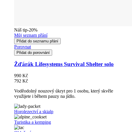
Náš tip
-20%
Můj seznam přání
Přidat do seznamu přání
Porovnat
Přidat do porovnání
Žďárák Lifesystems Survival Shelter solo
990 Kč
792 Kč
Voděodolný nouzový úkryt pro 1 osobu, který skvěle
využijete i během pauzy na jídlo.
Horolezectví a skialp
Turistika a kemping