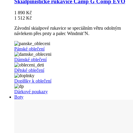
Skialpinistické rukavice Camp G Comp EVO
1 890 Kč
1 512 Kč
Závodní skialpové rukavice se speciálním větru odolným
návlekem přes prsty a palec Windmit’N.
Pánské oblečení
Dámské oblečení
Dětské oblečení
Doplňky k oblečení
Dárkové poukazy
Boty