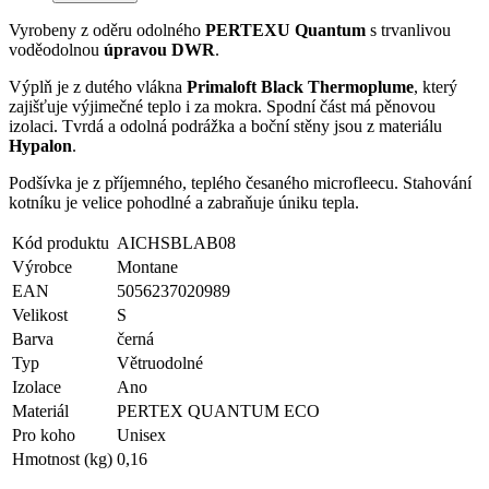
Vyrobeny z oděru odolného
PERTEXU Quantum
s trvanlivou
voděodolnou
úpravou DWR
.
Výplň je z dutého vlákna
Primaloft Black Thermoplume
, který
zajišťuje výjimečné teplo i za mokra. Spodní část má pěnovou
izolaci. Tvrdá a odolná podrážka a boční stěny jsou z materiálu
Hypalon
.
Podšívka je z příjemného, teplého česaného microfleecu. Stahování
kotníku je velice pohodlné a zabraňuje úniku tepla.
Kód produktu
AICHSBLAB08
Výrobce
Montane
EAN
5056237020989
Velikost
S
Barva
černá
Typ
Větruodolné
Izolace
Ano
Materiál
PERTEX QUANTUM ECO
Pro koho
Unisex
Hmotnost (kg)
0,16