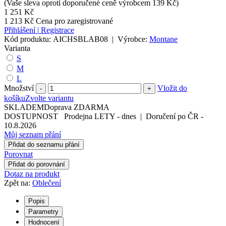
(Vaše sleva oproti doporučené ceně výrobcem 139 Kč)
1 251 Kč
1 213 Kč
Cena pro zaregistrované
Přihlášení
|
Registrace
Kód produktu:
AICHSBLAB08
|
Výrobce:
Montane
Varianta
S
M
L
Množství
Vložit do
-
+
košíku
Zvolte variantu
SKLADEM
Doprava ZDARMA
DOSTUPNOST
Prodejna LETY
-
dnes
|
Doručení po ČR
-
10.8.2026
Můj seznam přání
Přidat do seznamu přání
Porovnat
Přidat do porovnání
Dotaz na produkt
Zpět na:
Oblečení
Popis
Parametry
Hodnocení