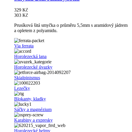
329 Kč
303 Kč
Prusíková šitá smyčka o průměru 5,5mm s aramidový jádrem
a opletem z polyamidu.
Via ferrata
Horolezecká lana
Horolezecké úvazky
Skialpinismus
Lezečky
Blokanty, kladky
Sáčky a magnézium
Karabiny a expresky
Horolezecké helmy