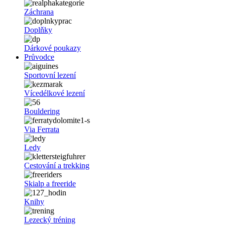
Záchrana
Doplňky
Dárkové poukazy
Průvodce
Sportovní lezení
Vícedélkové lezení
Bouldering
Via Ferrata
Ledy
Cestování a trekking
Skialp a freeride
Knihy
Lezecký tréning