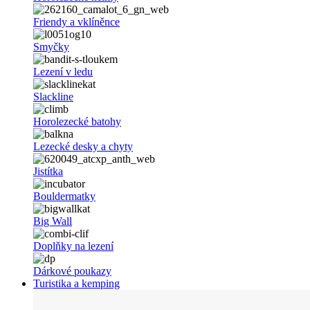
Friendy a vklíněnce
Smyčky
Lezení v ledu
Slackline
Horolezecké batohy
Lezecké desky a chyty
Jistítka
Bouldermatky
Big Wall
Doplňky na lezení
Dárkové poukazy
Turistika a kemping