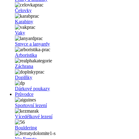
Čelovky
Karabiny
Vaky
Smyce a lanyardy
Arboristika
Záchrana
Doplňky
Dárkové poukazy
Průvodce
Sportovní lezení
Vícedélkové lezení
Bouldering
Via Ferrata