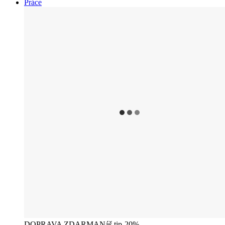
Práce
DOPRAVA ZDARMA
Náš tip
-20%