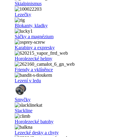
Skialpinismus
Lezečky
Blokanty, kladky
Sáčky a magnézium
Karabiny a expresky
Horolezecké helmy
Friendy a vklíněnce
Lezení v ledu
Smyčky
Slackline
Horolezecké batohy
Lezecké desky a chyty