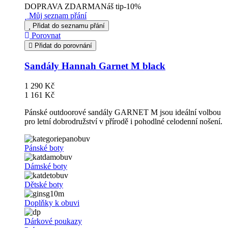
DOPRAVA ZDARMA
Náš tip
-10%
Můj seznam přání
Přidat do seznamu přání
Porovnat
Přidat do porovnání
Sandály Hannah Garnet M black
1 290 Kč
1 161 Kč
Pánské outdoorové sandály GARNET M jsou ideální volbou
pro letní dobrodružství v přírodě i pohodlné celodenní nošení.
Pánské boty
Dámské boty
Dětské boty
Doplňky k obuvi
Dárkové poukazy