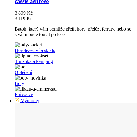
cassis-ashrose
3 899 Kč
3 119 Kč
Batoh, který vám pomůže přejít hory, přelézt ferraty, nebo se
s vámi bude toulat po lese.
Horolezectví a skialp
Turistika a kemping
Oblečení
Boty
Průvodce
Výprodej