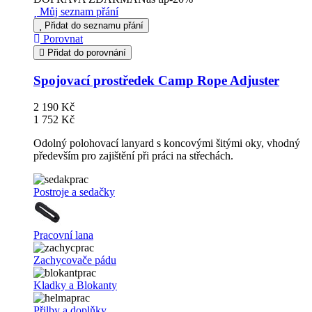
Můj seznam přání
Přidat do seznamu přání
Porovnat
Přidat do porovnání
Spojovací prostředek Camp Rope Adjuster
2 190 Kč
1 752 Kč
Odolný polohovací lanyard s koncovými šitými oky, vhodný
především pro zajištění při práci na střechách.
Postroje a sedačky
Pracovní lana
Zachycovače pádu
Kladky a Blokanty
Přilby a doplňky