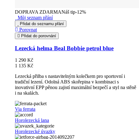
DOPRAVA ZDARMA
Náš tip
-12%
Můj seznam přání
Přidat do seznamu přání
Porovnat
Přidat do porovnání
Lezecká helma Beal Bobbie petrol blue
1 290 Kč
1 135 Kč
Lezecká přilba s nastavitelným kolečkem pro sportovní i
tradiční lezení. Odolná ABS skořepina v kombinaci s
inovativní EPP pěnou zajistí maximální bezpečí a styl na stěně
i na skalách.
Via ferrata
Horolezecká lana
Horolezecké úvazky