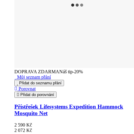
DOPRAVA ZDARMA
Náš tip
-20%
Můj seznam přání
Přidat do seznamu přání
Porovnat
Přidat do porovnání
Přístřešek Lifesystems Expedition Hammock
Mosquito Net
2 590 Kč
2 072 Kč